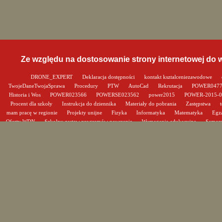
Ze względu na dostosowanie strony internetowej do
DRONE_EXPERT
Deklaracja dostępności
kontakt ksztalceniezawodowe
TwojeDaneTwojaSprawa
Procedury
PTW
AutoCad
Rekrutacja
POWER047
Historia i Wos
POWER023566
POWERSE023562
power2015
POWER-2015-
Procent dla szkoły
Instrukcja do dziennika
Materiały do pobrania
Zastępstwa
mam pracę w regionie
Projekty unijne
Fizyka
Informatyka
Matematyka
Egz
Oferty WDN
Szkolny zestaw programów nauczania
Wymagania edukacyjne
Samor
absolwentów
Ważne i przydatne linki
Harmonogram zebrań i konsultacji
Szkolny ze
Kalendarz roku szkolnego
Statut
Program wychowawczo-profilaktyczny
Program
czytelnia szkolna
Pedagog szkolny
Gabinet medycyny szkolnej
Historia szko