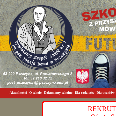
Aktualności
O szkole
Dokumenty szkolne
Dla rodziców
Dla uczniów
REKRUT