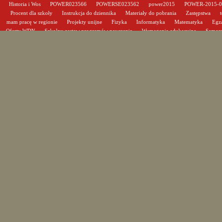
Historia i Wos
POWER023566
POWERSE023562
power2015
POWER-2015-
Procent dla szkoły
Instrukcja do dziennika
Materiały do pobrania
Zastępstwa
mam pracę w regionie
Projekty unijne
Fizyka
Informatyka
Matematyka
Egz
Oferty WDN
Szkolny zestaw programów nauczania
Wymagania edukacyjne
Samor
absolwentów
Ważne i przydatne linki
Harmonogram zebrań i konsultacji
Szkolny ze
Kalendarz roku szkolnego
Statut
Program wychowawczo-profilaktyczny
Program
czytelnia szkolna
Pedagog szkolny
Gabinet medycyny szkolnej
Historia szko