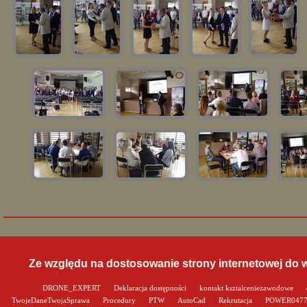
Ze względu na dostosowanie strony internetowej do
DRONE_EXPERT
Deklaracja dostępności
kontakt ksztalceniezawodowe
TwojeDaneTwojaSprawa
Procedury
PTW
AutoCad
Rekrutacja
POWER047