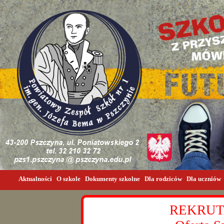
Aktualności
O szkole
Dokumenty szkolne
Dla rodziców
Dla uczniów
REKRUT