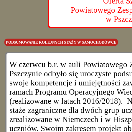
Oferta S
Powiatowego Zesp
w Pszcz
PODSUMOWANIE KOLEJNYCH STAŻY W SAMOCHODÓWCE
W czerwcu b.r. w auli Powiatowego 
Pszczynie odbyło się uroczyste po
swoje kompetencje i umiejętności z
ramach Programu Operacyjnego Wie
(realizowane w latach 2016/2018).
N
staże zagraniczne dla dwóch grup uc
zrealizowane w Niemczech i w Hiszpa
uczniów. Swoim zakresem projekt ob